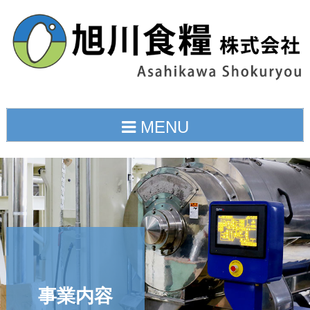
Skip
to
content
MENU
事業内容