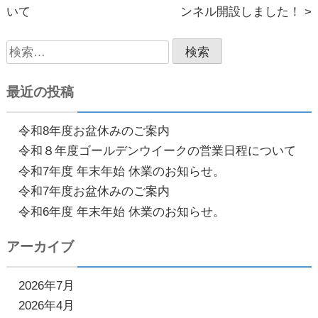
いて
ンネル開設しました！ >
稿
検
ナ
索:
ビ
最近の投稿
ゲ
ー
令和8年度お盆休みのご案内
令和８年度ゴールデンウイークの営業日程について
シ
令和7年度 年末年始 休業のお知らせ。
ョ
令和7年度お盆休みのご案内
ン
令和6年度 年末年始 休業のお知らせ。
アーカイブ
2026年7月
2026年4月