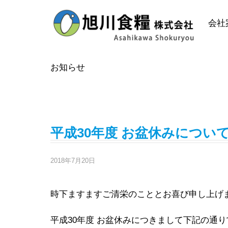
Skip
to
会社
content
お知らせ
2018年7月の投稿
平成30年度 お盆休みについ
2018年7月20日
時下ますますご清栄のこととお喜び申し上げ
平成30年度 お盆休みにつきまして下記の通