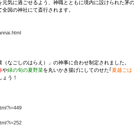
を元気に過ごせるよう、神職とともに境内に設けられた茅
て全国の神社にて斎行されます。
annai.html
祓（なごしのはらえ）」の神事に合わせ制定されました。
赤
や
緑の旬の夏野菜
を丸いかき揚げにしてのせた｢
夏越ごは
しょう！
html?i=449
html?i=252