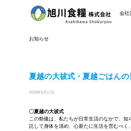
Skip
to
会社
content
お知らせ
2020年6月の投稿
夏越の大祓式・夏越ごはんの
2020年6月17日
〇夏越の大祓式
この祭儀は、私たちが日常生活のなかで、知
託して身体を清め、心新たに生活を営むべく