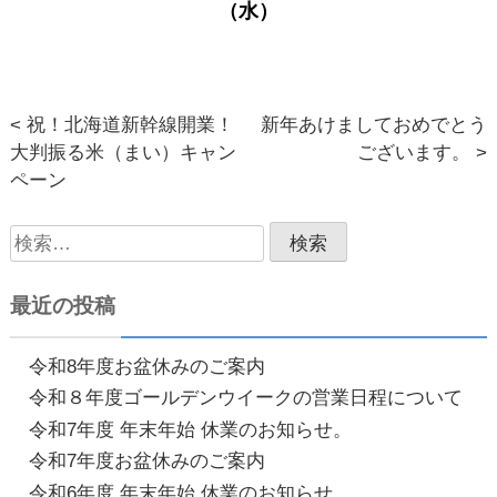
（水）
< 祝！北海道新幹線開業！
新年あけましておめでとう
投
大判振る米（まい）キャン
ございます。 >
稿
ペーン
ナ
検
ビ
索:
ゲ
最近の投稿
ー
令和8年度お盆休みのご案内
シ
令和８年度ゴールデンウイークの営業日程について
ョ
令和7年度 年末年始 休業のお知らせ。
令和7年度お盆休みのご案内
ン
令和6年度 年末年始 休業のお知らせ。