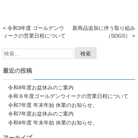
< 令和3年度 ゴールデンウ
新商品追加に伴う取り組み
投
ィークの営業日程について
（SDGS） >
稿
検
ナ
索:
ビ
最近の投稿
ゲ
ー
令和8年度お盆休みのご案内
令和８年度ゴールデンウイークの営業日程について
シ
令和7年度 年末年始 休業のお知らせ。
ョ
令和7年度お盆休みのご案内
ン
令和6年度 年末年始 休業のお知らせ。
アーカイブ