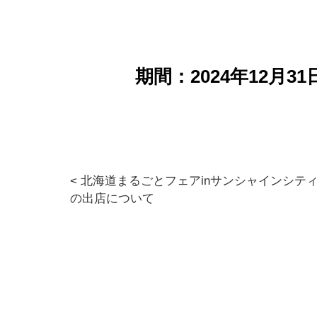
期間：2024年12月3
< 北海道まるごとフェアinサンシャインシティ2
投
の出店について
稿
ナ
ビ
ゲ