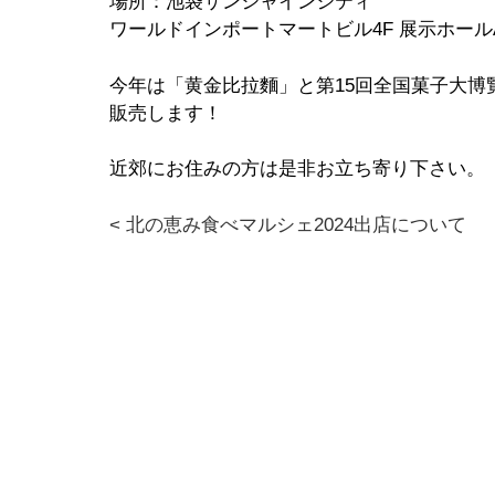
場所：池袋サンシャインシティ
ワールドインポートマートビル4F 展示ホール
今年は「黄金比拉麵」と第15回全国菓子大博
販売します！
近郊にお住みの方は是非お立ち寄り下さい。
< 北の恵み食べマルシェ2024出店について
投
稿
ナ
ビ
ゲ
ー
シ