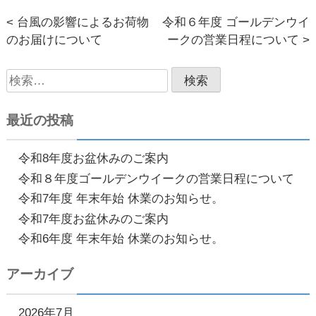
< 台風の影響によるお荷物
令和６年度 ゴールデンウイ
投
のお届けについて
ークの営業日程について >
稿
検
ナ
索:
ビ
最近の投稿
ゲ
ー
令和8年度お盆休みのご案内
令和８年度ゴールデンウイークの営業日程について
シ
令和7年度 年末年始 休業のお知らせ。
ョ
令和7年度お盆休みのご案内
ン
令和6年度 年末年始 休業のお知らせ。
アーカイブ
2026年7月