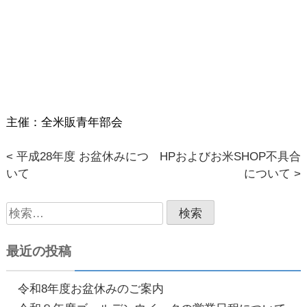
主催：全米販青年部会
< 平成28年度 お盆休みにつ
HPおよびお米SHOP不具合
投
いて
について >
稿
検
ナ
索:
ビ
最近の投稿
ゲ
ー
令和8年度お盆休みのご案内